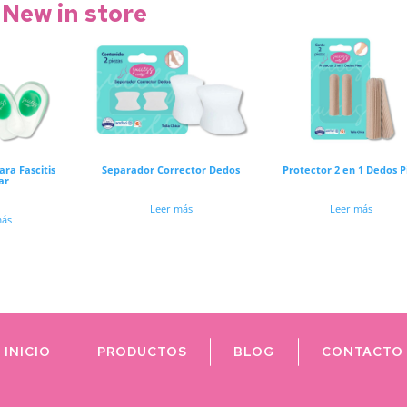
New in store
ara Fascitis
Separador Corrector Dedos
Protector 2 en 1 Dedos P
ar
Leer más
Leer más
más
INICIO
PRODUCTOS
BLOG
CONTACTO