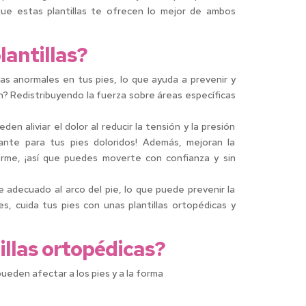
rque estas plantillas te ofrecen lo mejor de ambos
lantillas?
erzas anormales en tus pies, lo que ayuda a prevenir y
n? Redistribuyendo la fuerza sobre áreas específicas
en aliviar el dolor al reducir la tensión y la presión
nte para tus pies doloridos! Además, mejoran la
forme, ¡así que puedes moverte con confianza y sin
e adecuado al arco del pie, lo que puede prevenir la
es, cuida tus pies con unas plantillas ortopédicas y
tillas ortopédicas?
eden afectar a los pies y a la forma