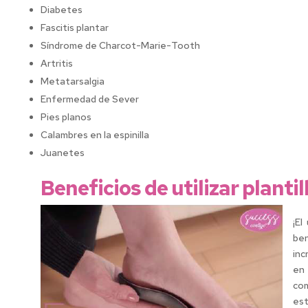
Diabetes
Fascitis plantar
Síndrome de Charcot-Marie-Tooth
Artritis
Metatarsalgia
Enfermedad de Sever
Pies planos
Calambres en la espinilla
Juanetes
Beneficios de utilizar planti
¡El
ben
inc
en 
com
es